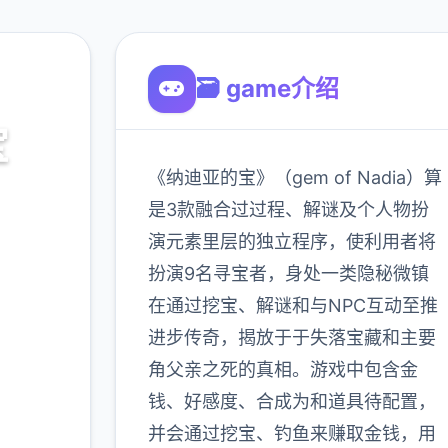
🗃️ game介绍
宝
《纳迪亚的宝》（gem of Nadia）算
之宝诀
是3款融合过过程、解谜及个人物扮
演元素里层的独立程序，使利用者将
扮演9名寻宝者，身处一类隐秘微镇
900K
在通过挖宝、解谜和与NPC互动至推
玩家
进步传奇，揭放于于失落宝藏和主要
角父亲之死的真相。游戏中包含金
钱、好感度、合成为和道具待配置，
多
并会通过挖宝、钓鱼来赚取金钱，用