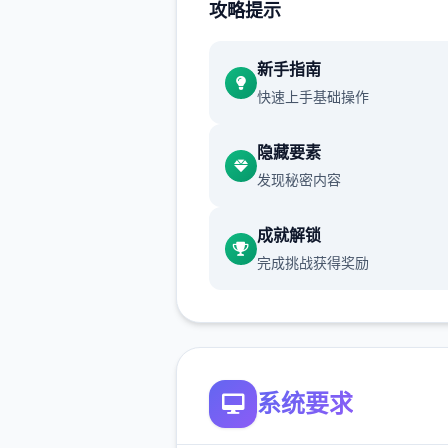
攻略提示
通过挖宝过来赚钱（钱可以买
同时可以修房子），并后你在
列干项中不断提升己己，也不
新手指南
升着妹子们的好感度，也不断
快速上手基础操作
游戏名字纳迪亚之宝
隐藏要素
发现秘密内容
成就解锁
完成挑战获得奖励
系统要求