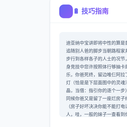
🔋 技巧指南
迪亚纳中宝讲即将中性的算是
追随别人爸的脚步当朝路程家
步行到各样各子的人士的况节
身竞技中您许按照体行够抽卡
乐，你爸死终，留边唯仨阿拉
灯（恰是是下层面图中的灵魂
晶，当借：指引你的逐个一步
同候你爸又是留了一座烂房子
（房子好坏决决你能不能打电
人，哇，一般的妹子一查看到
房子跟屎一样直接跑了），你