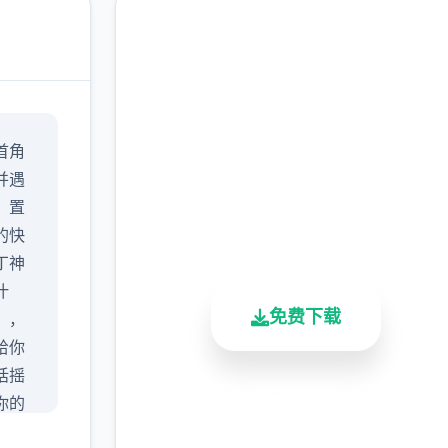
安全下载 迪亚纳之宝
首角
完整版游戏，免费体验
并遇
，置
2.3M+
4.9/5
900K+
的快
总下载量
用户评分
活跃用户
丁神
汁
免费下载
），
给你
话摇
你的
安全下载
高速安装
完全免费
可以
客服支持