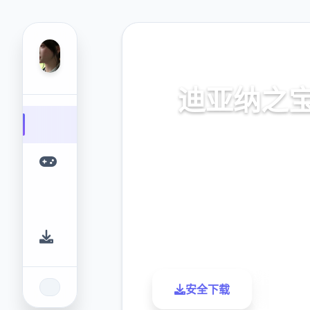
⚒️ 热门推荐
迪亚纳之
迪亚纳之内部宝加载+迪亚纳
窍
9.4
2.3M
评分
下载
安全下载
了解更