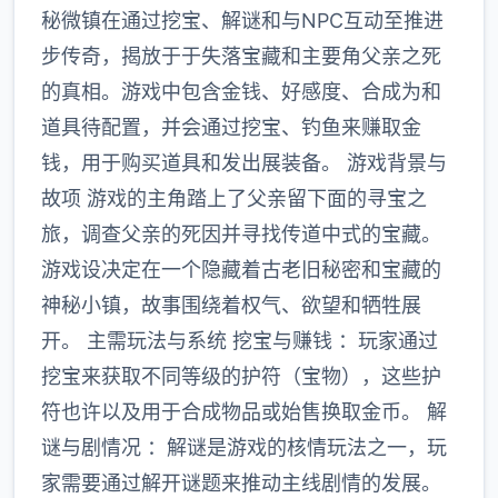
秘微镇在通过挖宝、解谜和与NPC互动至推进
步传奇，揭放于于失落宝藏和主要角父亲之死
的真相。游戏中包含金钱、好感度、合成为和
道具待配置，并会通过挖宝、钓鱼来赚取金
钱，用于购买道具和发出展装备。 游戏背景与
故项 游戏的主角踏上了父亲留下面的寻宝之
旅，调查父亲的死因并寻找传道中式的宝藏。
游戏设决定在一个隐藏着古老旧秘密和宝藏的
神秘小镇，故事围绕着权气、欲望和牺牲展
开。 主需玩法与系统 挖宝与赚钱 ：玩家通过
挖宝来获取不同等级的护符（宝物），这些护
符也许以及用于合成物品或始售换取金币。 解
谜与剧情况 ：解谜是游戏的核情玩法之一，玩
家需要通过解开谜题来推动主线剧情的发展。