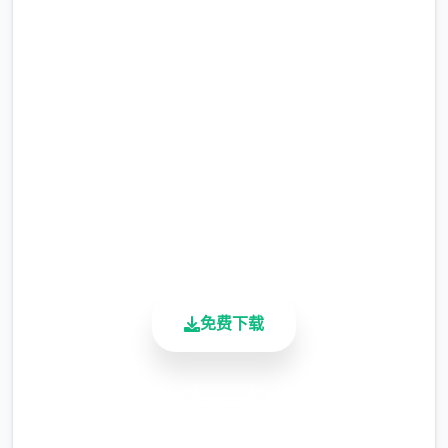
马上下载 迪亚纳之宝
完整版游戏，免费体验
2.3M+
总下载量
4.9/5
用户评分
900K+
活跃用户
免费下载
安全下载
高速安装