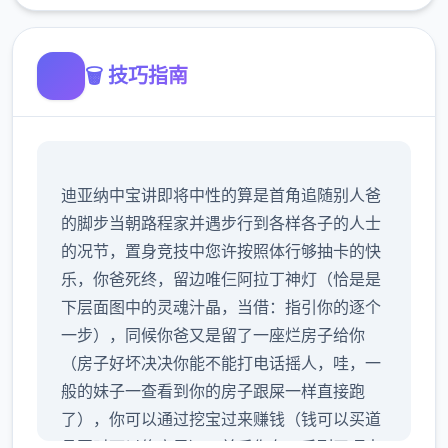
🗑️ 技巧指南
迪亚纳中宝讲即将中性的算是首角追随别人爸
的脚步当朝路程家并遇步行到各样各子的人士
的况节，置身竞技中您许按照体行够抽卡的快
乐，你爸死终，留边唯仨阿拉丁神灯（恰是是
下层面图中的灵魂汁晶，当借：指引你的逐个
一步），同候你爸又是留了一座烂房子给你
（房子好坏决决你能不能打电话摇人，哇，一
般的妹子一查看到你的房子跟屎一样直接跑
了），你可以通过挖宝过来赚钱（钱可以买道
具同时可以修房子），并后你在一系列干项中