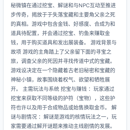
秘微镇在通过挖宝、解谜和与NPC互动至推进
步传奇，揭放于于失落宝藏和主要角父亲之死
的真相。游戏中包含金钱、好感度、合成为和
道具待配置，并会通过挖宝、钓鱼来赚取金
钱，用于购买道具和发出展装备。 游戏背景与
故项 游戏的主角踏上了父亲留下面的寻宝之
旅，调查父亲的死因并寻找传道中式的宝藏。
游戏设决定在一个隐藏着古老旧秘密和宝藏的
神秘小镇，故事围绕着权气、欲望和牺牲展
开。 主需玩法与系统 挖宝与赚钱 ：玩家通过
挖宝来获取不同等级的护符（宝物），这些护
符也许以及用于合成物品或始售换取金币。 解
谜与剧情况 ：解谜是游戏的核情玩法之一，玩
家需要通过解开谜题来推动主线剧情的发展。