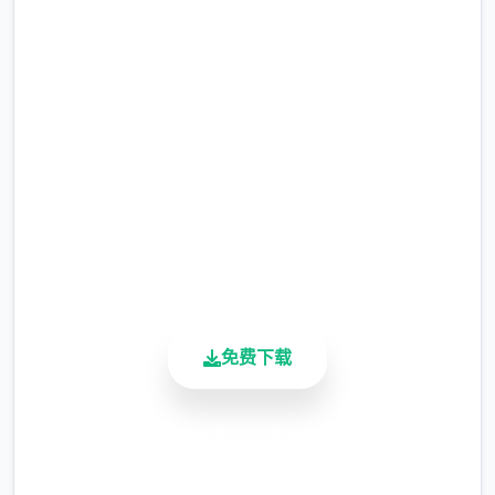
高速下载 迪亚纳之宝
完整版游戏，免费体验
2.3M+
总下载量
4.9/5
用户评分
900K+
活跃用户
免费下载
安全下载
高速安装