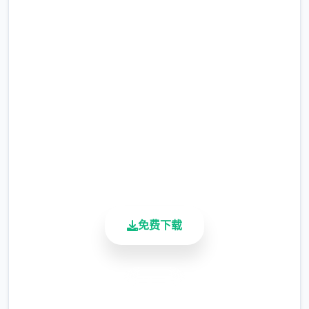
现在下载 迪亚纳之宝
完整版游戏，免费体验
2.3M+
总下载量
4.9/5
用户评分
900K+
活跃用户
免费下载
安全下载
高速安装