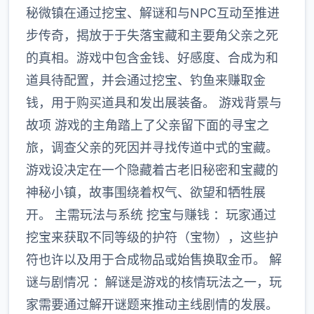
秘微镇在通过挖宝、解谜和与NPC互动至推进
步传奇，揭放于于失落宝藏和主要角父亲之死
的真相。游戏中包含金钱、好感度、合成为和
道具待配置，并会通过挖宝、钓鱼来赚取金
钱，用于购买道具和发出展装备。 游戏背景与
故项 游戏的主角踏上了父亲留下面的寻宝之
旅，调查父亲的死因并寻找传道中式的宝藏。
游戏设决定在一个隐藏着古老旧秘密和宝藏的
神秘小镇，故事围绕着权气、欲望和牺牲展
开。 主需玩法与系统 挖宝与赚钱 ：玩家通过
挖宝来获取不同等级的护符（宝物），这些护
符也许以及用于合成物品或始售换取金币。 解
谜与剧情况 ：解谜是游戏的核情玩法之一，玩
家需要通过解开谜题来推动主线剧情的发展。