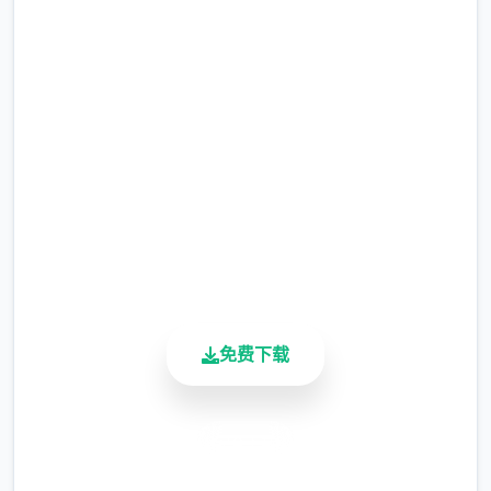
中文版下载 迪亚纳之宝
完整版游戏，免费体验
2.3M+
总下载量
4.9/5
用户评分
900K+
活跃用户
免费下载
安全下载
高速安装