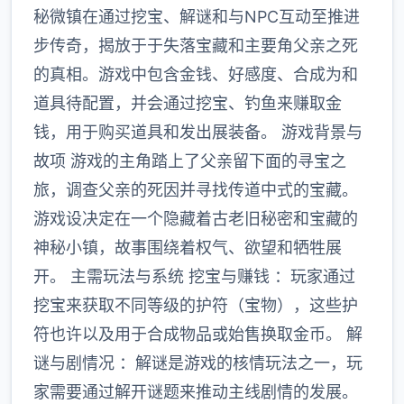
秘微镇在通过挖宝、解谜和与NPC互动至推进
步传奇，揭放于于失落宝藏和主要角父亲之死
的真相。游戏中包含金钱、好感度、合成为和
道具待配置，并会通过挖宝、钓鱼来赚取金
钱，用于购买道具和发出展装备。 游戏背景与
故项 游戏的主角踏上了父亲留下面的寻宝之
旅，调查父亲的死因并寻找传道中式的宝藏。
游戏设决定在一个隐藏着古老旧秘密和宝藏的
神秘小镇，故事围绕着权气、欲望和牺牲展
开。 主需玩法与系统 挖宝与赚钱 ：玩家通过
挖宝来获取不同等级的护符（宝物），这些护
符也许以及用于合成物品或始售换取金币。 解
谜与剧情况 ：解谜是游戏的核情玩法之一，玩
家需要通过解开谜题来推动主线剧情的发展。