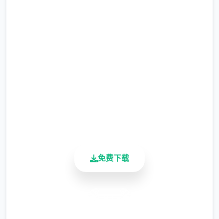
即刻下载 迪亚纳之宝
完整版游戏，免费体验
2.3M+
总下载量
4.9/5
用户评分
900K+
活跃用户
免费下载
安全下载
高速安装