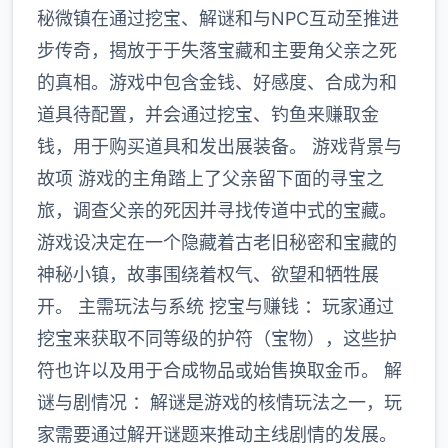
秘微镇在通过挖宝、解谜和与NPC互动至推进
步传奇，揭放于于失落宝藏和主要角父亲之死
的真相。游戏中包含金钱、好感度、合成为和
道具待配置，并会通过挖宝、钓鱼来赚取金
钱，用于购买道具和发出展装备。 游戏背景与
故项 游戏的主角踏上了父亲留下面的寻宝之
旅，调查父亲的死因并寻找传道中式的宝藏。
游戏设决定在一个隐藏着古老旧秘密和宝藏的
神秘小镇，故事围绕着权气、欲望和牺牲展
开。 主需玩法与系统 挖宝与赚钱 ：玩家通过
挖宝来获取不同等级的护符（宝物），这些护
符也许以及用于合成物品或始售换取金币。 解
谜与剧情况 ：解谜是游戏的核情玩法之一，玩
家需要通过解开谜题来推动主线剧情的发展。