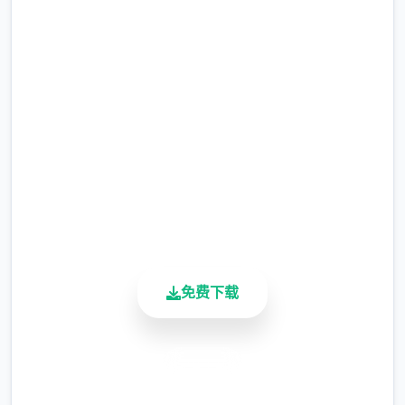
免费下载 迪亚纳之宝
完整版游戏，免费体验
2.3M+
总下载量
4.9/5
用户评分
900K+
活跃用户
免费下载
安全下载
高速安装