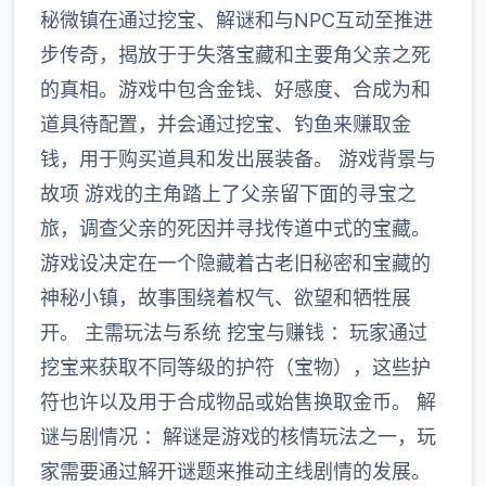
秘微镇在通过挖宝、解谜和与NPC互动至推进
步传奇，揭放于于失落宝藏和主要角父亲之死
的真相。游戏中包含金钱、好感度、合成为和
道具待配置，并会通过挖宝、钓鱼来赚取金
钱，用于购买道具和发出展装备。 游戏背景与
故项 游戏的主角踏上了父亲留下面的寻宝之
旅，调查父亲的死因并寻找传道中式的宝藏。
游戏设决定在一个隐藏着古老旧秘密和宝藏的
神秘小镇，故事围绕着权气、欲望和牺牲展
开。 主需玩法与系统 挖宝与赚钱 ：玩家通过
挖宝来获取不同等级的护符（宝物），这些护
符也许以及用于合成物品或始售换取金币。 解
谜与剧情况 ：解谜是游戏的核情玩法之一，玩
家需要通过解开谜题来推动主线剧情的发展。