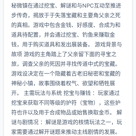
秘微镇在通过挖宝、解谜和与NPC互动至推进
步传奇，揭放于于失落宝藏和主要角父亲之死
的真相。游戏中包含金钱、好感度、合成为和
道具待配置，并会通过挖宝、钓鱼来赚取金
钱，用于购买道具和发出展装备。 游戏背景与
故项 游戏的主角踏上了父亲留下面的寻宝之
旅，调查父亲的死因并寻找传道中式的宝藏。
游戏设决定在一个隐藏着古老旧秘密和宝藏的
神秘小镇，故事围绕着权气、欲望和牺牲展
开。 主需玩法与系统 挖宝与赚钱 ：玩家通过
挖宝来获取不同等级的护符（宝物），这些护
符也许以及用于合成物品或始售换取金币。 解
谜与剧情况 ：解谜是游戏的核情玩法之一，玩
家需要通过解开谜题来推动主线剧情的发展。