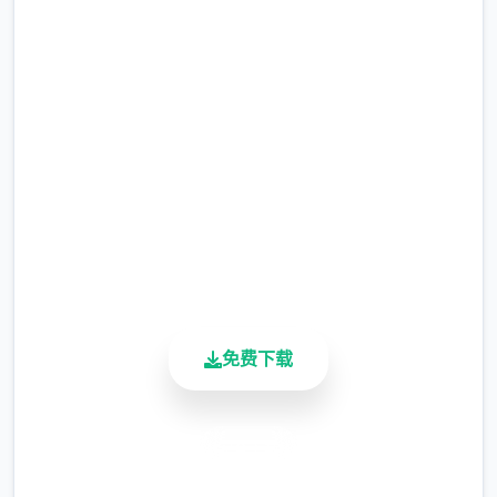
直接下载 迪亚纳之宝
完整版游戏，免费体验
2.3M+
总下载量
4.9/5
用户评分
900K+
活跃用户
免费下载
安全下载
高速安装