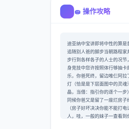
🧽 操作攻略
迪亚纳中宝讲即将中性的算是
追随别人爸的脚步当朝路程家
步行到各样各子的人士的况节
身竞技中您许按照体行够抽卡
乐，你爸死终，留边唯仨阿拉
灯（恰是是下层面图中的灵魂
晶，当借：指引你的逐个一步
同候你爸又是留了一座烂房子
（房子好坏决决你能不能打电
人，哇，一般的妹子一查看到
房子跟屎一样直接跑了），你