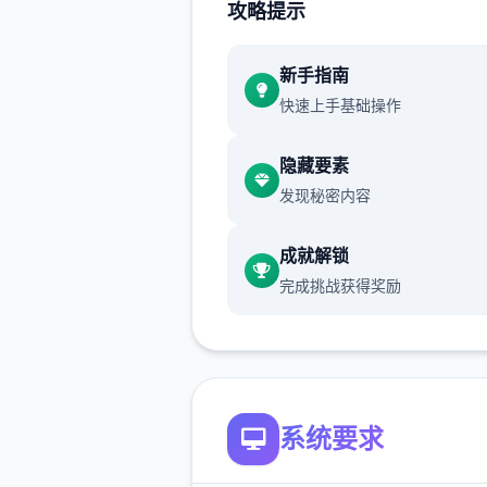
攻略提示
通过挖宝过来赚钱（钱可以买
同时可以修房子），并后你在
列干项中不断提升己己，也不
新手指南
升着妹子们的好感度，也不断
快速上手基础操作
游戏名字纳迪亚之宝
隐藏要素
发现秘密内容
成就解锁
完成挑战获得奖励
系统要求