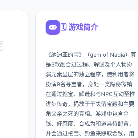
🗓️ 游戏简介
宝
《纳迪亚的宝》（gem of Nadia）算
之宝诀
是3款融合过过程、解谜及个人物扮
演元素里层的独立程序，使利用者将
扮演9名寻宝者，身处一类隐秘微镇
900K
在通过挖宝、解谜和与NPC互动至推
玩家
进步传奇，揭放于于失落宝藏和主要
角父亲之死的真相。游戏中包含金
钱、好感度、合成为和道具待配置，
更多
并会通过挖宝、钓鱼来赚取金钱，用