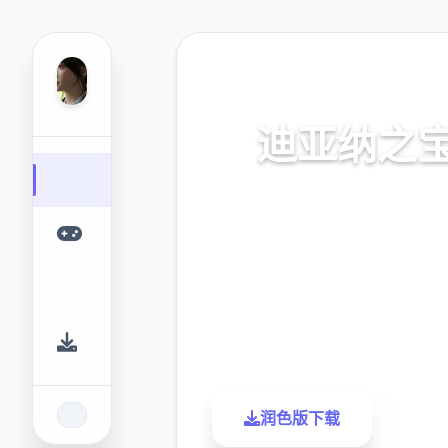
🎉 热门推荐
迪亚纳之
迪亚纳之内部宝加载+迪亚纳
窍
9.4
2.3M
评分
下载
润色版下载
了解