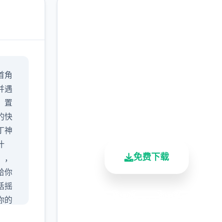
润色版下载 迪亚纳之宝
首角
完整版游戏，免费体验
并遇
，置
2.3M+
4.9/5
900K+
的快
总下载量
用户评分
活跃用户
丁神
汁
免费下载
），
给你
话摇
你的
安全下载
高速安装
完全免费
可以
客服支持