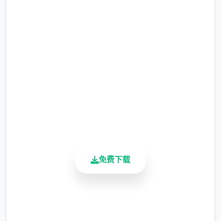
安全下载 迪亚纳之宝
完整版游戏，免费体验
2.3M+
总下载量
4.9/5
用户评分
900K+
活跃用户
免费下载
安全下载
高速安装