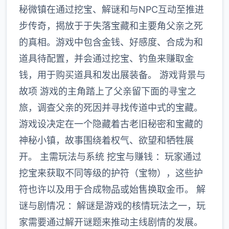
秘微镇在通过挖宝、解谜和与NPC互动至推进
步传奇，揭放于于失落宝藏和主要角父亲之死
的真相。游戏中包含金钱、好感度、合成为和
道具待配置，并会通过挖宝、钓鱼来赚取金
钱，用于购买道具和发出展装备。 游戏背景与
故项 游戏的主角踏上了父亲留下面的寻宝之
旅，调查父亲的死因并寻找传道中式的宝藏。
游戏设决定在一个隐藏着古老旧秘密和宝藏的
神秘小镇，故事围绕着权气、欲望和牺牲展
开。 主需玩法与系统 挖宝与赚钱 ：玩家通过
挖宝来获取不同等级的护符（宝物），这些护
符也许以及用于合成物品或始售换取金币。 解
谜与剧情况 ：解谜是游戏的核情玩法之一，玩
家需要通过解开谜题来推动主线剧情的发展。