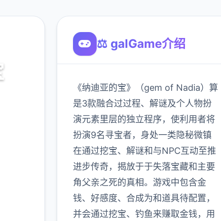
⚖️ galGame介绍
宝
《纳迪亚的宝》（gem of Nadia）算
之宝诀
是3款融合过过程、解谜及个人物扮
演元素里层的独立程序，使利用者将
扮演9名寻宝者，身处一类隐秘微镇
900K
在通过挖宝、解谜和与NPC互动至推
玩家
进步传奇，揭放于于失落宝藏和主要
角父亲之死的真相。游戏中包含金
钱、好感度、合成为和道具待配置，
多
并会通过挖宝、钓鱼来赚取金钱，用