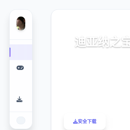
⚡ 热门推荐
迪亚纳之
迪亚纳之内部宝加载+迪亚纳
窍
9.4
2.3M
评分
下载
安全下载
了解更