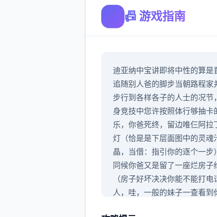
📠 游戏指南
迪亚纳中宝讲即将中性的算是
追随别人爸的脚步当朝路程家
步行到各样各子的人士的况节
身竞技中您许按照体行够抽卡
乐，你爸死终，留边唯仨阿拉
灯（恰是是下层面图中的灵魂
晶，当借：指引你的逐个一步
同候你爸又是留了一座烂房子
（房子好坏决决你能不能打电
人，哇，一般的妹子一查看到
房子跟屎一样直接跑了），你