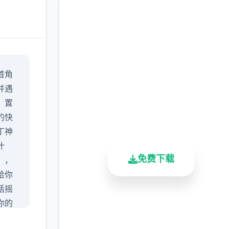
安全下载 迪亚纳之宝
首角
完整版游戏，免费体验
并遇
，置
2.3M+
4.9/5
900K+
的快
总下载量
用户评分
活跃用户
丁神
汁
免费下载
），
给你
话摇
你的
安全下载
高速安装
完全免费
可以
客服支持