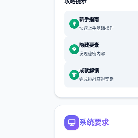
攻略提示
通过挖宝过来赚钱（钱可以买
同时可以修房子），并后你在
列干项中不断提升己己，也不
新手指南
升着妹子们的好感度，也不断
快速上手基础操作
游戏名字纳迪亚之宝
隐藏要素
发现秘密内容
成就解锁
完成挑战获得奖励
系统要求