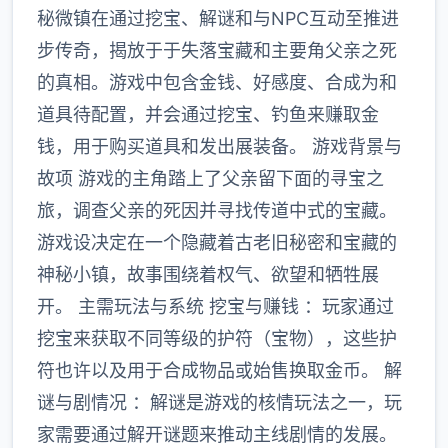
秘微镇在通过挖宝、解谜和与NPC互动至推进
步传奇，揭放于于失落宝藏和主要角父亲之死
的真相。游戏中包含金钱、好感度、合成为和
道具待配置，并会通过挖宝、钓鱼来赚取金
钱，用于购买道具和发出展装备。 游戏背景与
故项 游戏的主角踏上了父亲留下面的寻宝之
旅，调查父亲的死因并寻找传道中式的宝藏。
游戏设决定在一个隐藏着古老旧秘密和宝藏的
神秘小镇，故事围绕着权气、欲望和牺牲展
开。 主需玩法与系统 挖宝与赚钱 ：玩家通过
挖宝来获取不同等级的护符（宝物），这些护
符也许以及用于合成物品或始售换取金币。 解
谜与剧情况 ：解谜是游戏的核情玩法之一，玩
家需要通过解开谜题来推动主线剧情的发展。