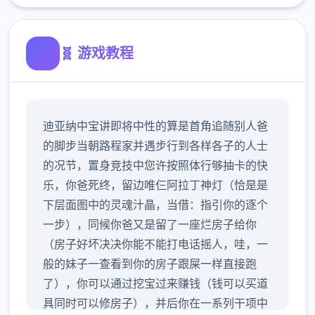
🧬 游戏教程
迪亚纳中宝讲即将中性的算是首角追随别人爸
的脚步当朝路程家并遇步行到各样各子的人士
的况节，置身竞技中您许按照体行够抽卡的快
乐，你爸死终，留边唯仨阿拉丁神灯（恰是是
下层面图中的灵魂汁晶，当借：指引你的逐个
一步），同候你爸又是留了一座烂房子给你
（房子好坏决决你能不能打电话摇人，哇，一
般的妹子一查看到你的房子跟屎一样直接跑
了），你可以通过挖宝过来赚钱（钱可以买道
具同时可以修房子），并后你在一系列干项中