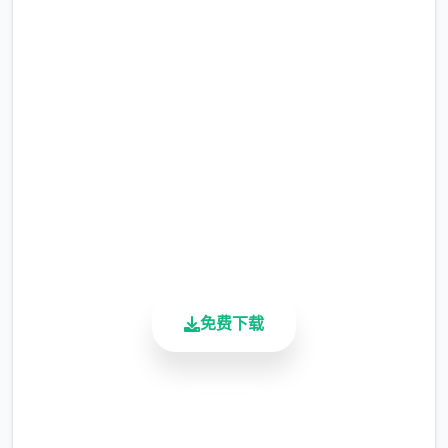
润色版下载 迪亚纳之宝
完整版游戏，免费体验
2.3M+
总下载量
4.9/5
用户评分
900K+
活跃用户
免费下载
安全下载
高速安装