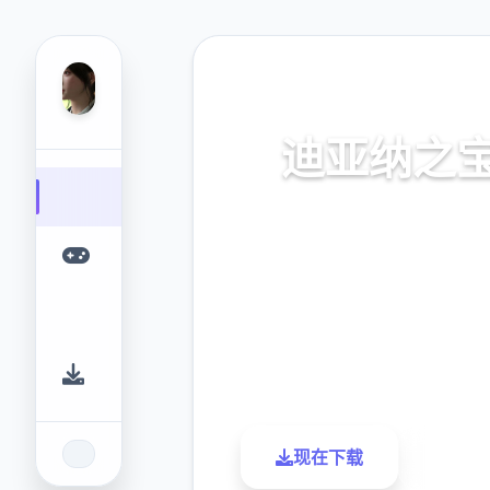
🧴 热门推荐
迪亚纳之
迪亚纳之内部宝加载+迪亚纳
窍
9.4
2.3M
评分
下载
现在下载
了解更