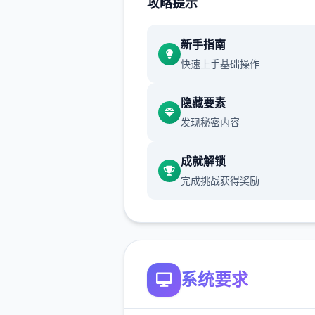
攻略提示
通过挖宝过来赚钱（钱可以买
同时可以修房子），并后你在
列干项中不断提升己己，也不
新手指南
升着妹子们的好感度，也不断
快速上手基础操作
游戏名字纳迪亚之宝
隐藏要素
发现秘密内容
成就解锁
完成挑战获得奖励
系统要求