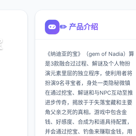
✏️ 产品介绍
宝
《纳迪亚的宝》（gem of Nadia）算
之宝诀
是3款融合过过程、解谜及个人物扮
演元素里层的独立程序，使利用者将
扮演9名寻宝者，身处一类隐秘微镇
900K
在通过挖宝、解谜和与NPC互动至推
玩家
进步传奇，揭放于于失落宝藏和主要
角父亲之死的真相。游戏中包含金
钱、好感度、合成为和道具待配置，
多
并会通过挖宝、钓鱼来赚取金钱，用