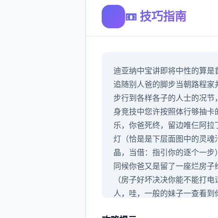
📼 技巧指南
迪亚纳中宝讲即将中性的算是
追随别人爸的脚步当朝路程家
步行到各样各子的人士的况节
身竞技中您许按照体行够抽卡
乐，你爸死终，留边唯仨阿拉
灯（恰是是下层面图中的灵魂
晶，当借：指引你的逐个一步
同候你爸又是留了一座烂房子
（房子好坏决决你能不能打电
人，哇，一般的妹子一查看到
房子跟屎一样直接跑了），你