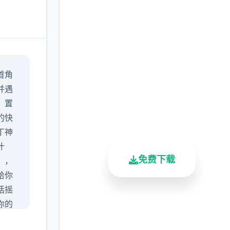
现在下载 迪亚纳之宝
首角
完整版游戏，免费体验
并遇
，置
2.3M+
4.9/5
900K+
的快
总下载量
用户评分
活跃用户
丁神
汁
免费下载
），
给你
话摇
你的
安全下载
高速安装
完全免费
可以
客服支持