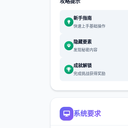
攻略提示
通过挖宝过来赚钱（钱可以买
同时可以修房子），并后你在
列干项中不断提升己己，也不
新手指南
升着妹子们的好感度，也不断
快速上手基础操作
游戏名字纳迪亚之宝
隐藏要素
发现秘密内容
成就解锁
完成挑战获得奖励
系统要求