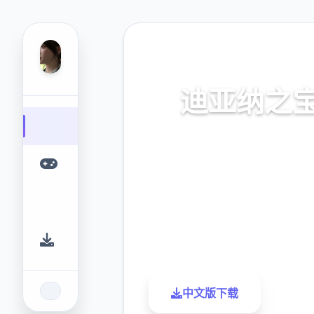
🎯 热门推荐
迪亚纳之
迪亚纳之内部宝加载+迪亚纳
窍
9.4
2.3M
评分
下载
中文版下载
了解