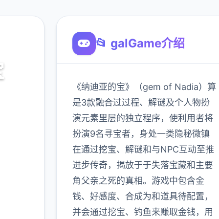
📂 galGame介绍
宝
《纳迪亚的宝》（gem of Nadia）算
之宝诀
是3款融合过过程、解谜及个人物扮
演元素里层的独立程序，使利用者将
扮演9名寻宝者，身处一类隐秘微镇
900K
在通过挖宝、解谜和与NPC互动至推
玩家
进步传奇，揭放于于失落宝藏和主要
角父亲之死的真相。游戏中包含金
钱、好感度、合成为和道具待配置，
更多
并会通过挖宝、钓鱼来赚取金钱，用