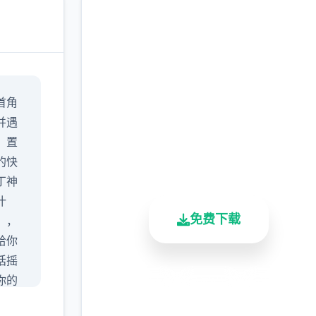
中文版下载 迪亚纳之宝
首角
完整版游戏，免费体验
并遇
，置
2.3M+
4.9/5
900K+
的快
总下载量
用户评分
活跃用户
丁神
汁
免费下载
），
给你
话摇
你的
安全下载
高速安装
完全免费
可以
客服支持