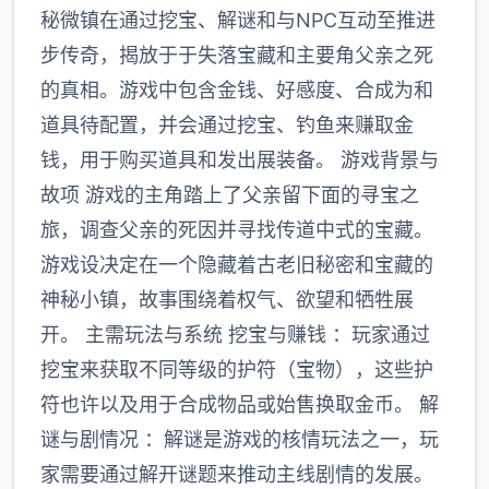
秘微镇在通过挖宝、解谜和与NPC互动至推进
步传奇，揭放于于失落宝藏和主要角父亲之死
的真相。游戏中包含金钱、好感度、合成为和
道具待配置，并会通过挖宝、钓鱼来赚取金
钱，用于购买道具和发出展装备。 游戏背景与
故项 游戏的主角踏上了父亲留下面的寻宝之
旅，调查父亲的死因并寻找传道中式的宝藏。
游戏设决定在一个隐藏着古老旧秘密和宝藏的
神秘小镇，故事围绕着权气、欲望和牺牲展
开。 主需玩法与系统 挖宝与赚钱 ：玩家通过
挖宝来获取不同等级的护符（宝物），这些护
符也许以及用于合成物品或始售换取金币。 解
谜与剧情况 ：解谜是游戏的核情玩法之一，玩
家需要通过解开谜题来推动主线剧情的发展。