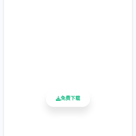
免费下载 迪亚纳之宝
完整版游戏，免费体验
2.3M+
总下载量
4.9/5
用户评分
900K+
活跃用户
免费下载
安全下载
高速安装