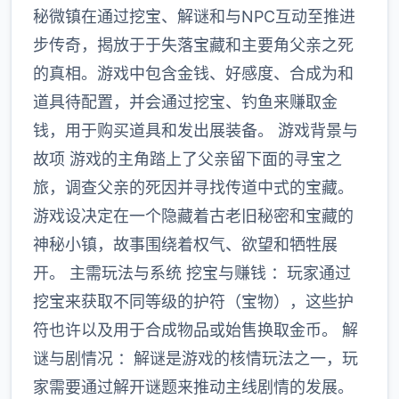
秘微镇在通过挖宝、解谜和与NPC互动至推进
步传奇，揭放于于失落宝藏和主要角父亲之死
的真相。游戏中包含金钱、好感度、合成为和
道具待配置，并会通过挖宝、钓鱼来赚取金
钱，用于购买道具和发出展装备。 游戏背景与
故项 游戏的主角踏上了父亲留下面的寻宝之
旅，调查父亲的死因并寻找传道中式的宝藏。
游戏设决定在一个隐藏着古老旧秘密和宝藏的
神秘小镇，故事围绕着权气、欲望和牺牲展
开。 主需玩法与系统 挖宝与赚钱 ：玩家通过
挖宝来获取不同等级的护符（宝物），这些护
符也许以及用于合成物品或始售换取金币。 解
谜与剧情况 ：解谜是游戏的核情玩法之一，玩
家需要通过解开谜题来推动主线剧情的发展。