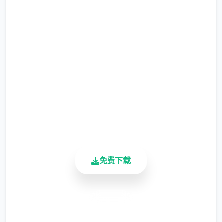
现在下载 迪亚纳之宝
完整版游戏，免费体验
2.3M+
总下载量
4.9/5
用户评分
900K+
活跃用户
免费下载
安全下载
高速安装